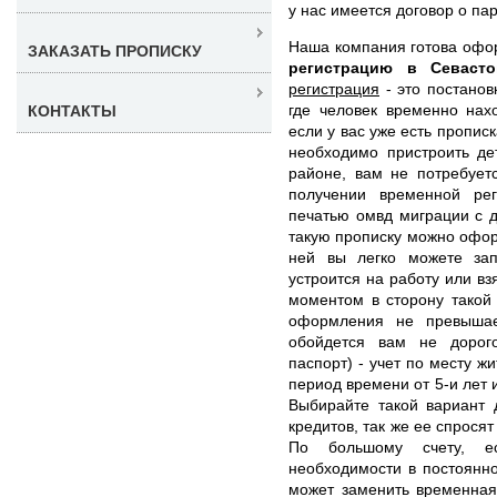
у нас имеется договор о па
Наша компания готова оф
ЗАКАЗАТЬ ПРОПИСКУ
регистрацию в Севаст
регистрация
- это постанов
где человек временно нах
КОНТАКТЫ
если у вас уже есть пропис
необходимо пристроить де
районе, вам не потребует
получении временной рег
печатью омвд миграции с 
такую прописку можно оформ
ней вы легко можете зап
устроится на работу или вз
моментом в сторону такой 
оформления не превышае
обойдется вам не доро
паспорт) - учет по месту ж
период времени от 5-и лет 
Выбирайте такой вариант 
кредитов, так же ее спрося
По большому счету, е
необходимости в постоянно
может заменить временная